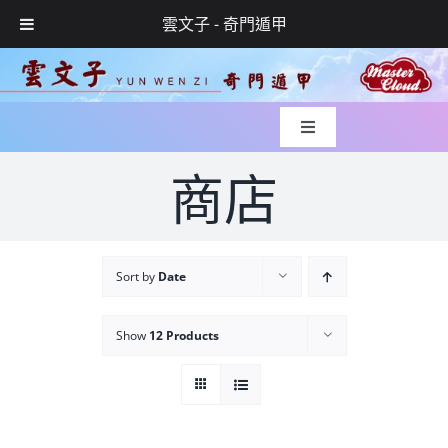
雲文子 - 奇門遁甲
Skip
to
content
Toggle
Navigation
入世緣起
商店
風水實錄
Sort by
Date
媒體專訪
Show
12 Products
玄學服務
網上預約