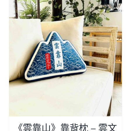
《雲靠山》靠背枕 – 雲文