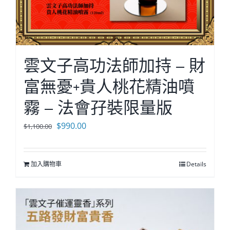
雲文子高功法師加持 – 財
富無憂+貴人桃花精油噴
霧 – 法會孖裝限量版
原
目
$
990.00
$
1,100.00
始
前
價
價
加入購物車
Details
格：
格：
$1,100.00。
$990.00。