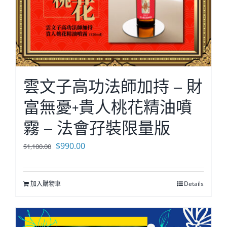
雲文子高功法師加持 – 財
富無憂+貴人桃花精油噴
霧 – 法會孖裝限量版
原
目
$
990.00
$
1,100.00
始
前
價
價
加入購物車
Details
格：
格：
$1,100.00。
$990.00。