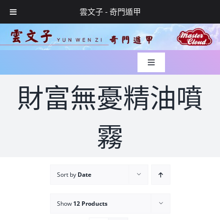
雲文子 - 奇門遁甲
Skip
to
content
Toggle
Navigation
入世緣起
財富無憂精油噴
風水實錄
霧
媒體專訪
Sort by
Date
玄學服務
Show
12 Products
網上預約