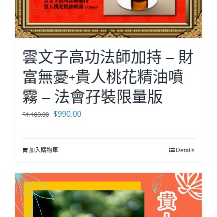
雲文子高功法師加持 – 財
富無憂+貴人桃花精油噴
霧 – 法會孖裝限量版
原
目
$
990.00
$
1,100.00
始
前
價
價
加入購物車
Details
格：
格：
$1,100.00。
$990.00。