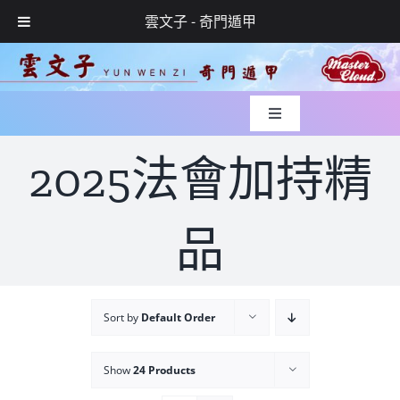
雲文子 - 奇門遁甲
Skip
to
content
Toggle
Navigation
入世緣起
2025法會加持精
風水實錄
品
媒體專訪
Sort by
Default Order
玄學服務
Show
24 Products
網上預約