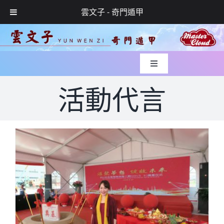
雲文子 - 奇門遁甲
Skip
to
content
Toggle
Navigation
入世緣起
活動代言
風水實錄
媒體專訪
玄學服務
網上預約