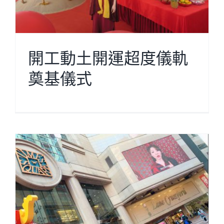
Cloud Shop雲店
開工動土開運超度儀軌
活動代言
奠基儀式
浩瀚天龍蓮會