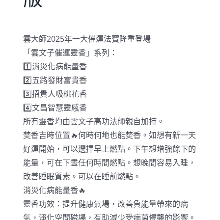
限
量
版
雲大師2025年一大催運法寶隆重登場
數
「雲文子催運靈香」系列：
量
1️⃣消災化病能量香
2️⃣五路發財富貴香
3️⃣招貴人吸桃花香
4️⃣文昌智慧靈感香
所有靈香均由雲文子高功法師親自加持。
焚香吉時位置🔥何時何地也能焚香。如想有新一天
好運開始，可以選擇早上燃點。下午想增強餘下的
能量，可在下晝任何時間燃點。想晚間容易入睡，
改善睡眠質素。可以在睡前燃點。
消災化病能量香🔥
靈香功效：提升健康氣場，改善負能量帶來的病
氣，淨化空間磁場，有助減少受病菌侵襲的影響。