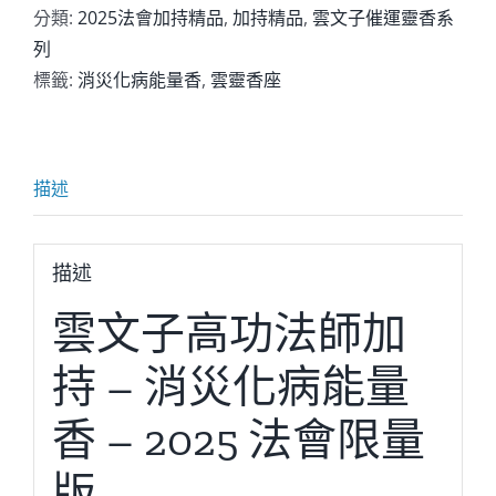
功
分類:
2025法會加持精品
,
加持精品
,
雲文子催運靈香系
法
列
師
標籤:
消災化病能量香
,
雲靈香座
加
持
-
描述
消
災
化
描述
病
雲文子高功法師加
能
量
持 – 消災化病能量
香
-
香 – 2025 法會限量
法
會
版