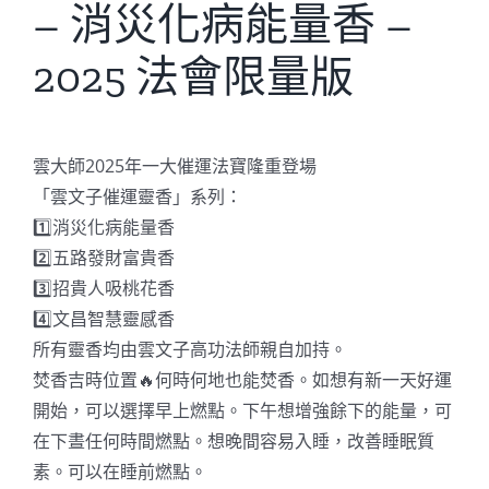
– 消災化病能量香 –
2025 法會限量版
雲大師2025年一大催運法寶隆重登場
「雲文子催運靈香」系列：
1️⃣消災化病能量香
2️⃣五路發財富貴香
3️⃣招貴人吸桃花香
4️⃣文昌智慧靈感香
所有靈香均由雲文子高功法師親自加持。
焚香吉時位置🔥何時何地也能焚香。如想有新一天好運
開始，可以選擇早上燃點。下午想增強餘下的能量，可
在下晝任何時間燃點。想晚間容易入睡，改善睡眠質
素。可以在睡前燃點。