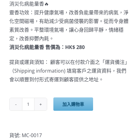
消災化病能量香🔥
靈香功效：提升健康氣場，改善負能量帶來的病氣，淨
化空間磁場，有助減少受病菌侵襲的影響。從而令身體
素質改善。平整環境氣場，讓心身回歸平靜，情緒穩
定，改善抑鬱內耗。
消災化病能量香 售價為：HK$ 280
提貨或運貨須知： 顧客可以在付款介面之「運貨備注」
（Shipping information) 填寫客戶之運貨資料，我們
會以順豐到付形式寄運到顧客提供之地址。
加入購物車
雲
文
子
高
貨號:
MC-0017