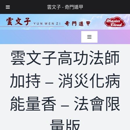
雲文子 - 奇門遁甲
Skip
to
content
Toggle
Navigation
入世緣起
雲文子高功法師
風水實錄
加持 – 消災化病
媒體專訪
能量香 – 法會限
玄學服務
量版
網上預約