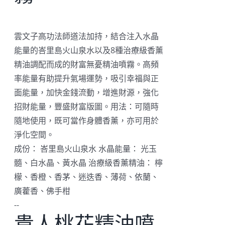
雲文子高功法師道法加持，結合注入水晶
能量的峇里島火山泉水以及8種治療級香薰
精油調配而成的財富無憂精油噴霧。高頻
率能量有助提升氣場運勢，吸引幸福與正
面能量，加快金錢流動，增進財源，強化
招財能量，豐盛財富版圖。用法：可隨時
隨地使用，既可當作身體香薰，亦可用於
淨化空間。
成份： 峇里島火山泉水 水晶能量： 光玉
髓、白水晶、黃水晶 治療級香薰精油： 檸
檬、香橙、香茅、迷迭香、薄荷、依蘭、
廣藿香、佛手柑
--
貴人桃花精油噴