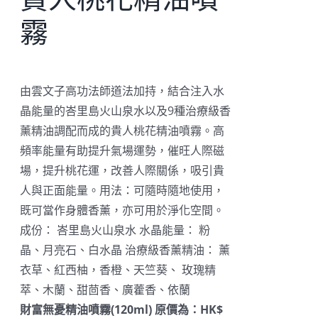
霧
由雲文子高功法師道法加持，結合注入水
晶能量的峇里島火山泉水以及9種治療級香
薰精油調配而成的貴人桃花精油噴霧。高
頻率能量有助提升氣場運勢，催旺人際磁
場，提升桃花運，改善人際關係，吸引貴
人與正面能量。用法：可隨時隨地使用，
既可當作身體香薰，亦可用於淨化空間。
成份： 峇里島火山泉水 水晶能量： 粉
晶、月亮石、白水晶 治療級香薰精油： 薰
衣草、紅西柚，香橙、天竺葵、 玫瑰精
萃、木蘭、甜茴香、廣藿香、依蘭
財富無憂精油噴霧(120ml) 原價為：HK$