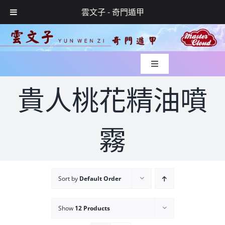
雲文子 - 奇門遁甲
Skip
to
content
Toggle
Navigation
入世緣起
貴人桃花精油噴
風水實錄
霧
媒體專訪
Sort by
Default Order
玄學服務
Show
12 Products
網上預約