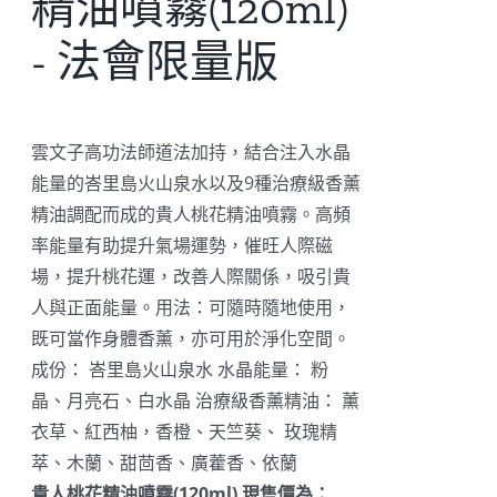
精油噴霧(120ml)
- 法會限量版
雲文子高功法師道法加持，結合注入水晶
能量的峇里島火山泉水以及9種治療級香薰
精油調配而成的貴人桃花精油噴霧。高頻
率能量有助提升氣場運勢，催旺人際磁
場，提升桃花運，改善人際關係，吸引貴
人與正面能量。用法：可隨時隨地使用，
既可當作身體香薰，亦可用於淨化空間。
成份： 峇里島火山泉水 水晶能量： 粉
晶、月亮石、白水晶 治療級香薰精油： 薰
衣草、紅西柚，香橙、天竺葵、 玫瑰精
萃、木蘭、甜茴香、廣藿香、依蘭
貴人桃花精油噴霧(120ml) 現售價為：