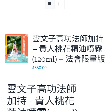
Cloud Shop雲店
活動代言
雲文子高功法師加持
– 貴人桃花精油噴霧
浩瀚天龍蓮會
(120ml) – 法會限量版
$
550.00
雲文子高功法師
加持 - 貴人桃花