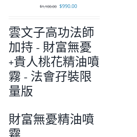
原
目
$
990.00
$
1,100.00
始
前
價
價
雲文子高功法師
格：
格：
$1,100.00。
$990.00。
加持 - 財富無憂
+貴人桃花精油噴
霧 - 法會孖裝限
量版
財富無憂精油噴
霧