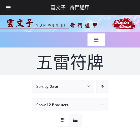
雲文子 - 奇門遁甲
Skip
to
content
Toggle
Navigation
入世緣起
五雷符牌
風水實錄
Sort by
Date
媒體專訪
Show
12 Products
玄學服務
網上預約