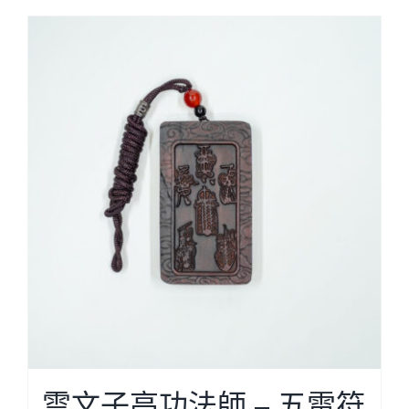
Cloud Shop雲店
活動代言
浩瀚天龍蓮會
雲文子高功法師 – 五雷符