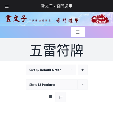
雲文子 - 奇門遁甲
Skip
to
content
Toggle
Navigation
入世緣起
五雷符牌
風水實錄
Sort by
Default Order
媒體專訪
Show
12 Products
玄學服務
網上預約