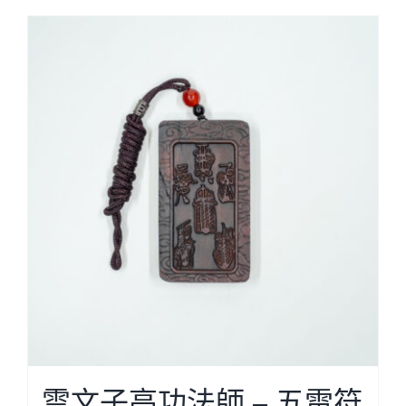
Cloud Shop雲店
活動代言
浩瀚天龍蓮會
雲文子高功法師 – 五雷符