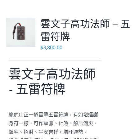
Cloud Shop雲店
雲文子高功法師 – 五
雷符牌
活動代言
$
3,800.00
浩瀚天龍蓮會
雲文子高功法師
- 五雷符牌
龍虎山正一道雷擊五雷符牌，有如增運護
身符一樣，可作驅邪、化煞、解厄消災、
鎮宅、招財、平安吉祥，增旺運勢。