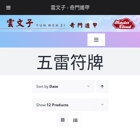
雲文子 - 奇門遁甲
Skip
to
content
Toggle
Navigation
入世緣起
五雷符牌
風水實錄
Sort by
Date
媒體專訪
Show
12 Products
玄學服務
網上預約