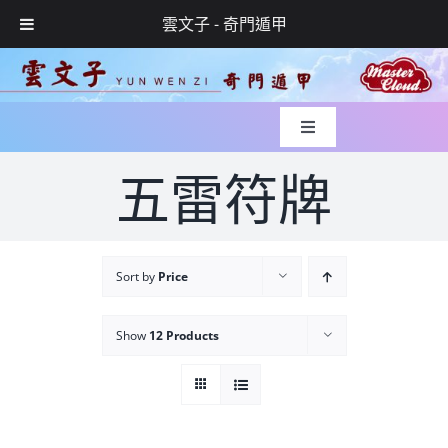
雲文子 - 奇門遁甲
Skip
to
content
Toggle
Navigation
入世緣起
五雷符牌
風水實錄
Sort by
Price
媒體專訪
Show
12 Products
玄學服務
網上預約