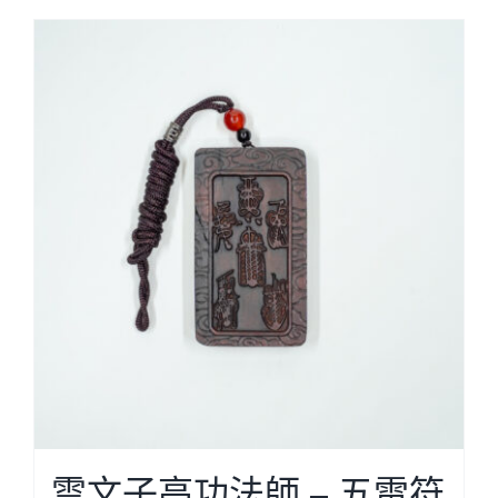
Cloud Shop雲店
活動代言
浩瀚天龍蓮會
雲文子高功法師 – 五雷符