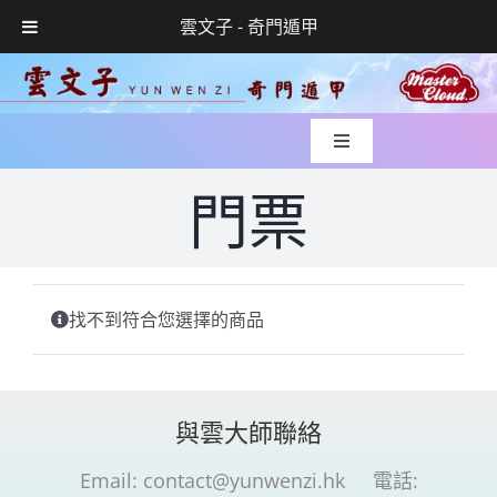
雲文子 - 奇門遁甲
Skip
to
content
Toggle
Navigation
入世緣起
門票
風水實錄
找不到符合您選擇的商品
媒體專訪
玄學服務
與雲大師聯絡
Email:
contact@yunwenzi.hk
電話:
網上預約