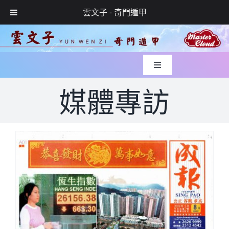
雲文子 - 奇門遁甲
Skip
to
content
Toggle
Navigation
入世緣起
媒體專訪
風水實錄
媒體專訪
玄學服務
網上預約